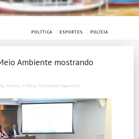
POLÍTICA
ESPORTES
POLÍCIA
Meio Ambiente mostrando
lta
,
Interior
,
Política
,
Presidente Figueiredo