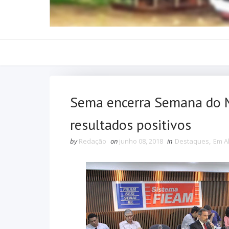
Sema encerra Semana do 
resultados positivos
by
Redação
on
junho 08, 2018
in
Destaques
,
Em A