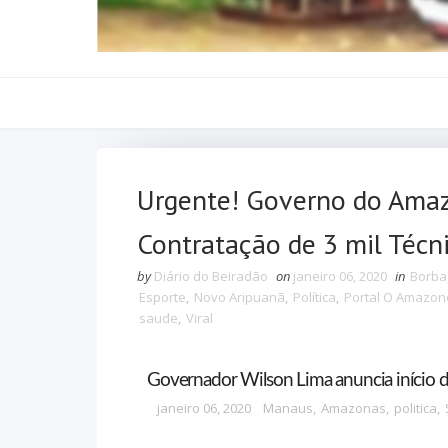
Urgente! Governo do Amaz
Contratação de 3 mil Técn
by
Diário do Beiradão
on
janeiro 06, 2020
in
Borba
Esporte
,
Novo Aripuanã
,
Política
,
Portal O Amazo
saude
,
Viral
Governador Wilson Lima anuncia início 
janeiro 06, 20
20
Manaus
,
Amazonas
,
politica
,