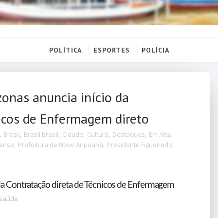
POLÍTICA
ESPORTES
POLÍCIA
onas anuncia início da
icos de Enfermagem direto
,
Brasil
,
Brasil Brasil
,
Cidade
,
Cultura
,
Destaques
,
Em Alta
,
nense
,
Prefeitura de Novo Aripuanã
,
Presidente Figueiredo
,
da Contratação direta de Técnicos de Enfermagem
Saúde