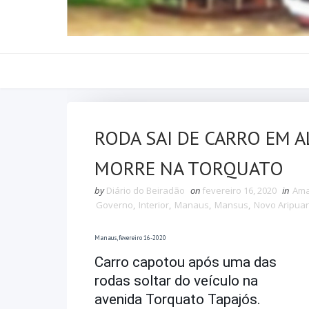
RODA SAI DE CARRO EM A
MORRE NA TORQUATO
by
Diário do Beiradão
on
fevereiro 16, 2020
in
Am
Governo
,
Interior
,
Manaus
,
Mansus
,
Novo Aripua
Manaus, fevereiro 16-2020
Carro capotou após uma das
rodas soltar do veículo na
avenida Torquato Tapajós.