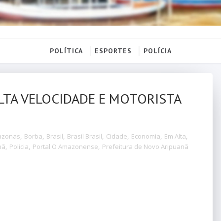
POLÍTICA
ESPORTES
POLÍCIA
LTA VELOCIDADE E MOTORISTA
azonas
,
Borba
,
Brasil
,
Brasil Brasil
,
Cidade
,
Economia
,
Em Alta
,
nã
,
Policia
,
Portal O Amazonense
,
Prefeitura de Novo Aripuanã