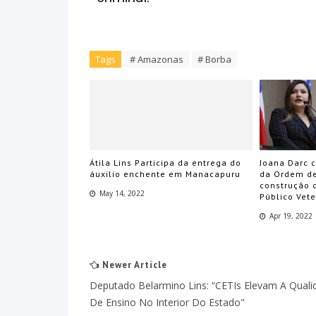
Tags
# Amazonas
# Borba
Átila Lins Participa da entrega do
Joana Darc 
áuxilio enchente em Manacapuru
da Ordem de
construção 
May 14, 2022
Público Vete
Apr 19, 2022
Newer Article
Deputado Belarmino Lins: “CETIs Elevam A Quali
De Ensino No Interior Do Estado"