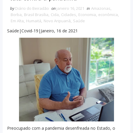
by
Diário do Beiradão
on
janeiro 16, 2021
in
Amazonas
,
Borba
,
Brasil Brasília
,
Cida
,
Cidades
,
Economia
,
econômica
,
Em Alta
,
Humaitá
,
Novo Aripuanã
,
Saúde
Saúde|Covid-19|Janeiro, 16 de 2021
Preocupado com a pandemia desenfreada no Estado, o