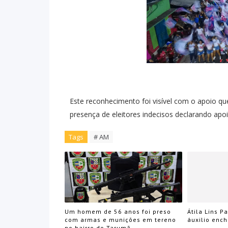
Este reconhecimento foi visível com o apoio q
presença de eleitores indecisos declarando apo
Tags
# AM
Um homem de 56 anos foi preso
Átila Lins P
com armas e munições em tereno
áuxilio enc
no bairro do Tarumã