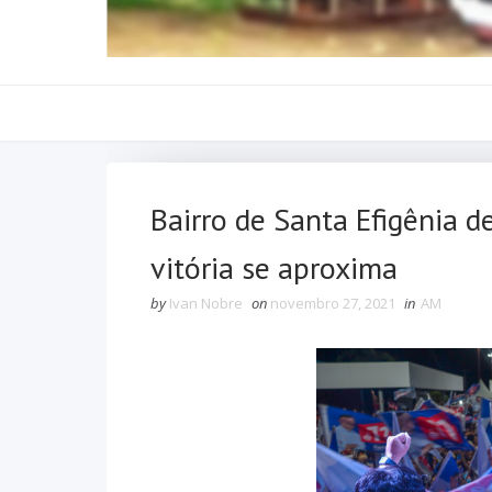
Bairro de Santa Efigênia d
vitória se aproxima
by
Ivan Nobre
on
novembro 27, 2021
in
AM