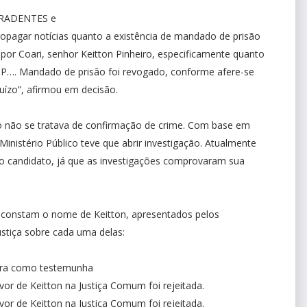
IRADENTES e
gar notícias quanto a existência de mandado de prisão
por Coari, senhor Keitton Pinheiro, especificamente quanto
MP…. Mandado de prisão foi revogado, conforme afere-se
uízo”, afirmou em decisão.
do não se tratava de confirmação de crime. Com base em
inistério Público teve que abrir investigação. Atualmente
 candidato, já que as investigações comprovaram sua
e constam o nome de Keitton, apresentados pelos
stiça sobre cada uma delas:
gura como testemunha
or de Keitton na Justiça Comum foi rejeitada.
or de Keitton na Justiça Comum foi rejeitada.