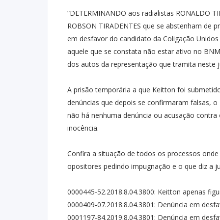
“DETERMINANDO aos radialistas RONALDO T
ROBSON TIRADENTES que se abstenham de propa
em desfavor do candidato da Coligação Unidos 
aquele que se constata não estar ativo no BN
dos autos da representação que tramita neste j
A prisão temporária a que Keitton foi submeti
denúncias que depois se confirmaram falsas, o M
não há nenhuma denúncia ou acusação contra o
inocência.
Confira a situação de todos os processos ond
opositores pedindo impugnação e o que diz a ju
0000445-52.2018.8.04.3800: Keitton apenas fi
0000409-07.2018.8.04.3801: Denúncia em desfav
0001197-84.2019.8.04.3801: Denúncia em desfav