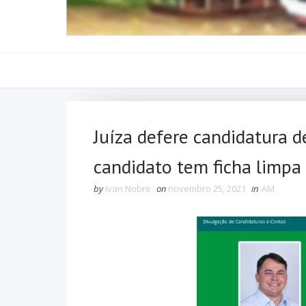
Juíza defere candidatura d
candidato tem ficha limpa
by
Ivan Nobre
on
novembro 25, 2021
in
AM