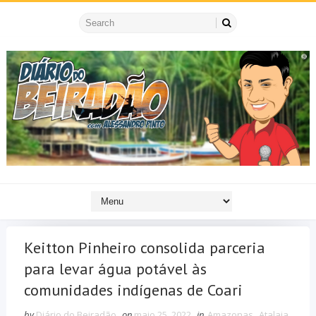
Keitton Pinheiro consolida parceria
para levar água potável às
comunidades indígenas de Coari
by
Diário do Beiradão
on
maio 25, 2022
in
Amazonas
,
Atalaia
,