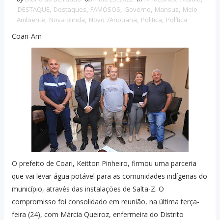
DESTAQUE
,
Destaques
,
FAMOSOS
,
Governo
,
Mansus
,
Meio
Ambiente
,
Nova olinda
,
Novo 7Aripuanã
,
Politica
,
Política
Coari-Am
O prefeito de Coari, Keitton Pinheiro, firmou uma parceria
que vai levar água potável para as comunidades indígenas do
município, através das instalações de Salta-Z. O
compromisso foi consolidado em reunião, na última terça-
feira (24), com Márcia Queiroz, enfermeira do Distrito