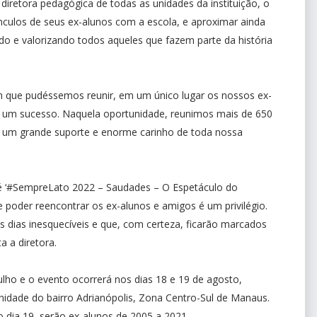
diretora pedagógica de todas as unidades da instituição, o
ínculos de seus ex-alunos com a escola, e aproximar ainda
do e valorizando todos aqueles que fazem parte da história
m que pudéssemos reunir, em um único lugar os nossos ex-
 um sucesso. Naquela oportunidade, reunimos mais de 650
 um grande suporte e enorme carinho de toda nossa
 é ‘#SempreLato 2022 – Saudades – O Espetáculo do
e poder reencontrar os ex-alunos e amigos é um privilégio.
 dias inesquecíveis e que, com certeza, ficarão marcados
 a diretora.
julho e o evento ocorrerá nos dias 18 e 19 de agosto,
nidade do bairro Adrianópolis, Zona Centro-Sul de Manaus.
o dia 19, serão ex-alunos de 2005 a 2021.