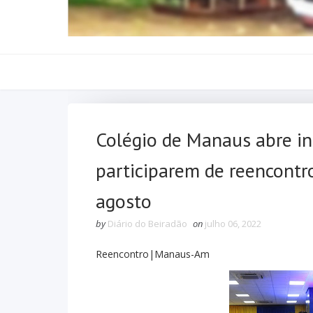
Colégio de Manaus abre in
participarem de reencont
agosto
by
Diário do Beiradão
on
julho 06, 2022
Reencontro|Manaus-Am