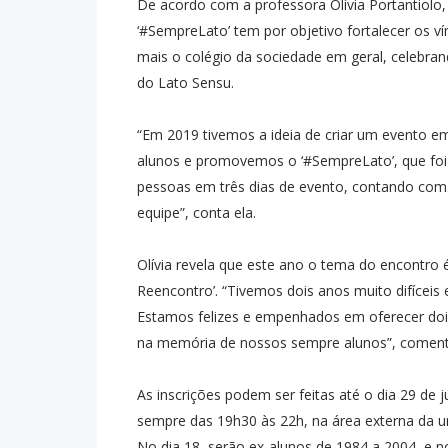
De acordo com a professora Olívia Portantiolo, 
‘#SempreLato’ tem por objetivo fortalecer os v
mais o colégio da sociedade em geral, celebran
do Lato Sensu.
“Em 2019 tivemos a ideia de criar um evento e
alunos e promovemos o ‘#SempreLato’, que foi
pessoas em três dias de evento, contando com
equipe”, conta ela.
Olívia revela que este ano o tema do encontro
Reencontro’. “Tivemos dois anos muito difíceis 
Estamos felizes e empenhados em oferecer dois
na memória de nossos sempre alunos”, comenta
As inscrições podem ser feitas até o dia 29 de 
sempre das 19h30 às 22h, na área externa da u
No dia 18, serão ex-alunos de 1984 a 2004, e n