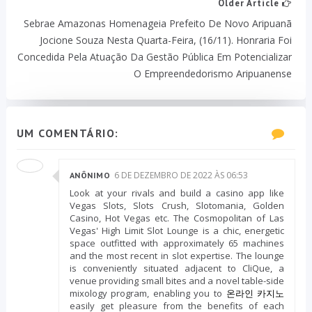
Older Article
Sebrae Amazonas Homenageia Prefeito De Novo Aripuanã
Jocione Souza Nesta Quarta-Feira, (16/11). Honraria Foi
Concedida Pela Atuação Da Gestão Pública Em Potencializar
O Empreendedorismo Aripuanense
UM COMENTÁRIO:
6 DE DEZEMBRO DE 2022 ÀS 06:53
ANÔNIMO
Look at your rivals and build a casino app like
Vegas Slots, Slots Crush, Slotomania, Golden
Casino, Hot Vegas etc. The Cosmopolitan of Las
Vegas' High Limit Slot Lounge is a chic, energetic
space outfitted with approximately 65 machines
and the most recent in slot expertise. The lounge
is conveniently situated adjacent to CliQue, a
venue providing small bites and a novel table-side
mixology program, enabling you to
온라인 카지노
easily get pleasure from the benefits of each