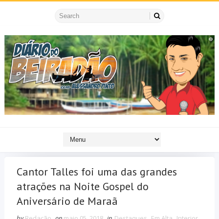
Cantor Talles foi uma das grandes
atrações na Noite Gospel do
Aniversário de Maraã
by
Redação
on
maio 05, 2018
in
Destaques
,
Em Alta
,
Interior