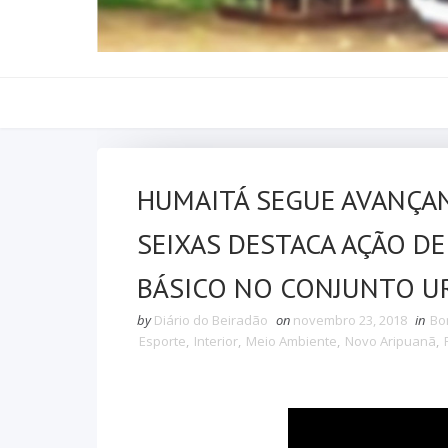
HUMAITÁ SEGUE AVANÇAN
SEIXAS DESTACA AÇÃO D
BÁSICO NO CONJUNTO UR
by
Diário do Beiradão
on
novembro 23, 2018
in
Bo
Esporte
,
Interior
,
Meio Ambiente
,
Novo Aripuanã
,