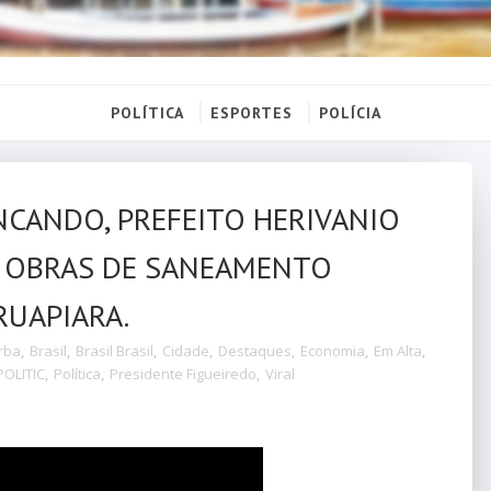
POLÍTICA
ESPORTES
POLÍCIA
CANDO, PREFEITO HERIVANIO
E OBRAS DE SANEAMENTO
UAPIARA.
rba
,
Brasil
,
Brasil Brasil
,
Cidade
,
Destaques
,
Economia
,
Em Alta
,
POLITIC
,
Política
,
Presidente Figueiredo
,
Viral