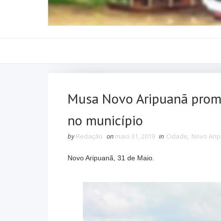
Musa Novo Aripuanã prome
no município
by
Redação
on
maio 31, 2019
in
Cidade
,
Novo Ari
Novo Aripuanã, 31 de Maio.