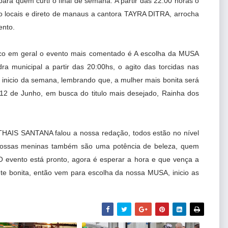
ara quem curti o final de semana. A partir das 22:00 horas o
o locais e direto de manaus a cantora TAYRA DITRA, arrocha
ento.
lico em geral o evento mais comentado é A escolha da MUSA
municipal a partir das 20:00hs, o agito das torcidas nas
 inicio da semana, lembrando que, a mulher mais bonita será
12 de Junho, em busca do titulo mais desejado, Rainha dos
 THAIS SANTANA falou a nossa redação, todos estão no nível
ossas meninas também são uma potência de beleza, quem
 evento está pronto, agora é esperar a hora e que vença a
te bonita, então vem para escolha da nossa MUSA, inicio as