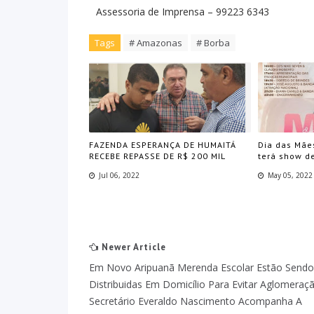
Assessoria de Imprensa – 99223 6343
Tags
# Amazonas
# Borba
FAZENDA ESPERANÇA DE HUMAITÁ
Dia das Mãe
RECEBE REPASSE DE R$ 200 MIL
terá show d
Jul 06, 2022
May 05, 2022
Newer Article
Em Novo Aripuanã Merenda Escolar Estão Sendo
Distribuidas Em Domicílio Para Evitar Aglomeraç
Secretário Everaldo Nascimento Acompanha A