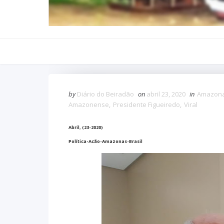
by
Diário do Beiradão
on
abril 23, 2020
in
Amazon
Amazonense
,
Presidente Figueiredo
,
Viral
Abril, (23-2020)
Política-Acão-Amazonas-Brasil