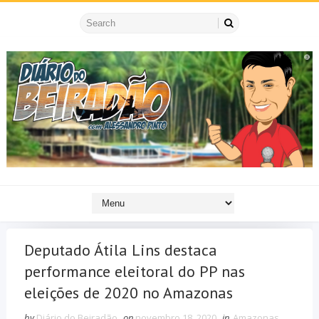
Deputado Átila Lins destaca
performance eleitoral do PP nas
eleições de 2020 no Amazonas
by
Diário do Beiradão
on
novembro 18, 2020
in
Amazonas
,