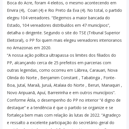
Boca do Acre, foram 4 eleitos, o mesmo acontecendo em
Envira (4), Coari (4) e Rio Preto da Eva (4). No total, o partido
elegeu 104 vereadores. “Elegemos a maior bancada do
Estado, 104 vereadores distribuídos em 47 municípios”,
detalha o dirigente. Segundo o site do TSE (Tribunal Superior
Eleitoral), o PP foi quem mais elegeu vereadores interioranos
no Amazonas em 2020.
“A nossa ação política ultrapassa os limites dos filiados do
PP, alcançando cerca de 25 prefeitos em parcerias com
outras legendas, como ocorreu em Lábrea, Carauari, Nova
Olinda do Norte , Benjamim Constant , Tabatinga , Fonte-
Boa, Jutaí, Maraã, Juruá, Atalaia do Norte , Beruri, Manaquiri ,
Novo Aripuanã, Apuí, Barreirinha e em outros municípios”.
Conforme Átila, o desempenho do PP no interior “é digno de
destaque” e a tendência é que o partido se organize e se
fortaleça bem mais com relação às lutas de 2022. “Agradeço
e ressalto a excelente participação do secretário-geral do