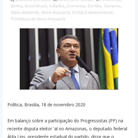
Borba
,
Brasil Brasil
,
Cidades
,
Economia
,
Em Alta
,
Governo
,
Meio Ambiente
,
Novo Aripuanã
,
Portal O Amazonense
,
Prefeitura de Novo Aripuanã
Política, Brasilia, 18 de novembro 2020
Em balanço sobre a participação do Progressistas (PP) na
recente disputa eleitor 'al no Amazonas, o deputado federal
Átila Lins, presidente estadual do partido, disse que o