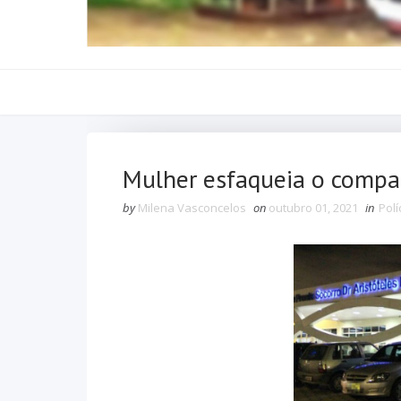
Mulher esfaqueia o compa
by
Milena Vasconcelos
on
outubro 01, 2021
in
Polí