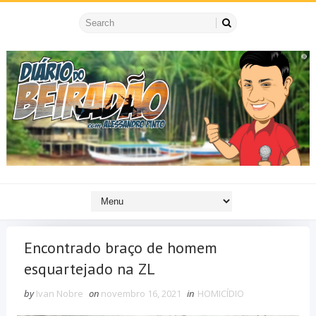
Encontrado braço de homem
esquartejado na ZL
by
Ivan Nobre
on
novembro 16, 2021
in
HOMICÍDIO