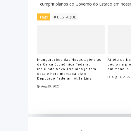
cumprir planos do Governo do Estado em nosso 
Tags
# DESTAQUE
Inaugurações das Novas agências
Atleta de N
da Caixa Econômica Federal
pódio na pr
incluindo Novo Aripuanã já tem
em Manaus
data e hora marcada diz o
Aug 11, 2025
Deputado Federam Átila Lins.
Aug 20, 2025