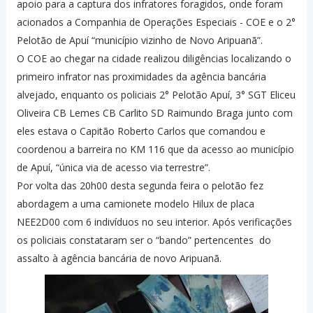
apoio para a captura dos infratores foragidos, onde foram
acionados a Companhia de Operações Especiais - COE e o 2°
Pelotão de Apuí “município vizinho de Novo Aripuanã”.
O COE ao chegar na cidade realizou diligências localizando o
primeiro infrator nas proximidades da agência bancária
alvejado, enquanto os policiais 2° Pelotão Apuí, 3° SGT Eliceu
Oliveira CB Lemes CB Carlito SD Raimundo Braga junto com
eles estava o Capitão Roberto Carlos que comandou e
coordenou a barreira no KM 116 que da acesso ao município
de Apuí, “única via de acesso via terrestre”.
Por volta das 20h00 desta segunda feira o pelotão fez
abordagem a uma camionete modelo Hilux de placa
NEE2D00 com 6 indivíduos no seu interior. Após verificações
os policiais constataram ser o “bando” pertencentes do
assalto à agência bancária de novo Aripuanã.