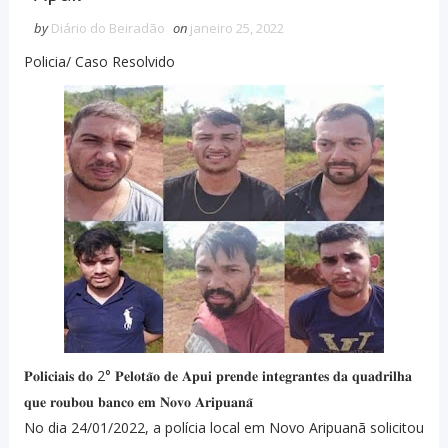
by
Diário do Beiradão
on
janeiro 25, 2022
Policia/ Caso Resolvido
𝐏𝐨𝐥𝐢𝐜𝐢𝐚𝐢𝐬 𝐝𝐨 2° 𝐏𝐞𝐥𝐨𝐭𝐚̃𝐨 𝐝𝐞 𝐀𝐩𝐮𝐢 𝐩𝐫𝐞𝐧𝐝𝐞 𝐢𝐧𝐭𝐞𝐠𝐫𝐚𝐧𝐭𝐞𝐬 𝐝𝐚 𝐪𝐮𝐚𝐝𝐫𝐢𝐥𝐡𝐚
𝐪𝐮𝐞 𝐫𝐨𝐮𝐛𝐨𝐮 𝐛𝐚𝐧𝐜𝐨 𝐞𝐦 𝐍𝐨𝐯𝐨 𝐀𝐫𝐢𝐩𝐮𝐚𝐧𝐚̃
No dia 24/01/2022, a polícia local em Novo Aripuanã solicitou