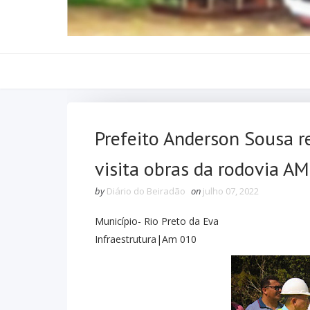
Prefeito Anderson Sousa r
visita obras da rodovia A
by
Diário do Beiradão
on
julho 07, 2022
Município- Rio Preto da Eva
Infraestrutura|Am 010