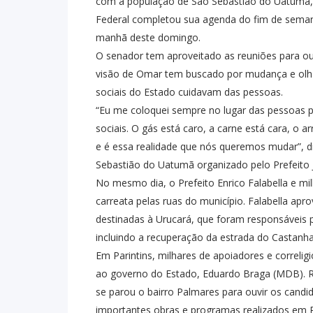
com a população de São Sebastião do Uatumã, U
Federal completou sua agenda do fim de sema
manhã deste domingo.
O senador tem aproveitado as reuniões para ou
visão de Omar tem buscado por mudança e ol
sociais do Estado cuidavam das pessoas.
“Eu me coloquei sempre no lugar das pessoas pa
sociais. O gás está caro, a carne está cara, o 
e é essa realidade que nós queremos mudar”, 
Sebastião do Uatumã organizado pelo Prefeito 
No mesmo dia, o Prefeito Enrico Falabella e 
carreata pelas ruas do município. Falabella a
destinadas à Urucará, que foram responsáveis 
incluindo a recuperação da estrada do Castanhal,
Em Parintins, milhares de apoiadores e correli
ao governo do Estado, Eduardo Braga (MDB). R
se parou o bairro Palmares para ouvir os candi
importantes obras e programas realizados em Pa