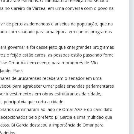
rucará e Parintins. O candidato à reeleição ao Senado
na no Careiro da Várzea, em uma conversa com o povo na
vir de perto as demandas e anseios da população, que na
hado com saudade para uma época em que os programas
ra governar e foi desse jeito que criei grandes programas
arroz e feijão estão caros, as pessoas estão passando fome
disse Omar Aziz em evento para moradores de São
Jander Paes.
milhares de urucarenses receberam o senador em uma
proveitou para agradecer Omar pelas emendas parlamentares
por investimentos em obras estruturantes da cidade,
 principal via que corta a cidade.
gionários caminharam ao lado de Omar Aziz e do candidato
ecepcionados pelo prefeito Bi Garcia e uma multidão que
datos. Bi Garcia destacou a importância de Omar para
rintins.