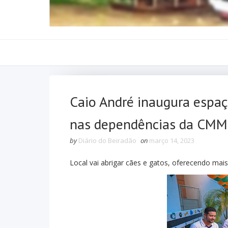
Caio André inaugura espaç
nas dependências da CMM
by
Diário do Beiradão
on
março 14, 2023
Local vai abrigar cães e gatos, oferecendo mai