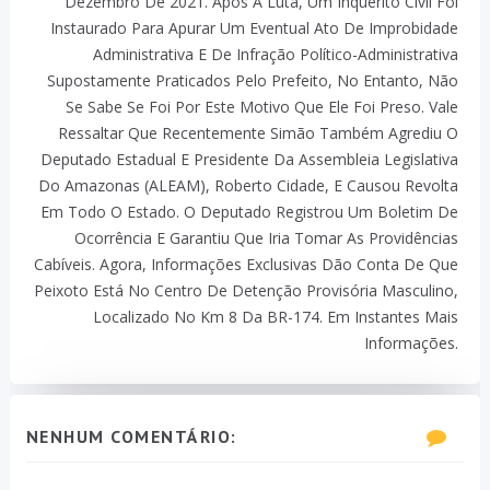
Dezembro De 2021. Após A Luta, Um Inquérito Civil Foi
Instaurado Para Apurar Um Eventual Ato De Improbidade
Administrativa E De Infração Político-Administrativa
Supostamente Praticados Pelo Prefeito, No Entanto, Não
Se Sabe Se Foi Por Este Motivo Que Ele Foi Preso. Vale
Ressaltar Que Recentemente Simão Também Agrediu O
Deputado Estadual E Presidente Da Assembleia Legislativa
Do Amazonas (ALEAM), Roberto Cidade, E Causou Revolta
Em Todo O Estado. O Deputado Registrou Um Boletim De
Ocorrência E Garantiu Que Iria Tomar As Providências
Cabíveis. Agora, Informações Exclusivas Dão Conta De Que
Peixoto Está No Centro De Detenção Provisória Masculino,
Localizado No Km 8 Da BR-174. Em Instantes Mais
Informações.
NENHUM COMENTÁRIO: