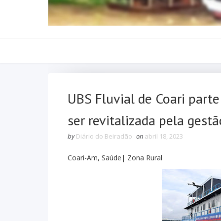
UBS Fluvial de Coari part
ser revitalizada pela gest
by
Diário do Beiradão
on
abril 18, 2023
Coari-Am, Saúde| Zona Rural