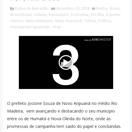
by
Diário do Beiradão
on
dezembro 03, 2018
in
Borba
,
Brasil
,
Brasil Brasil
,
Cidade
,
Destaques
,
Economia
,
Em Alta
,
Esporte
,
Interior
,
Meio Ambiente
,
Novo Aripuanã
,
Polícia
,
Política
,
Presidente Figueiredo
,
Viral
O prefeito Jocione Souza de Novo Aripuanã no médio Rio
Madeira, vem avançando e destacando o seu municipio
entre os de Humaitá e Nova Olinda do Norte, onde as
promessas de campanha tem saido do papel e concluindas.