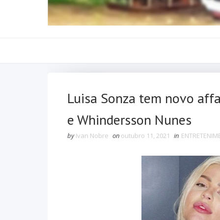
Luisa Sonza tem novo affa
e Whindersson Nunes
by
Ivan Nobre
on
outubro 11, 2021
in
ENTRETENIM