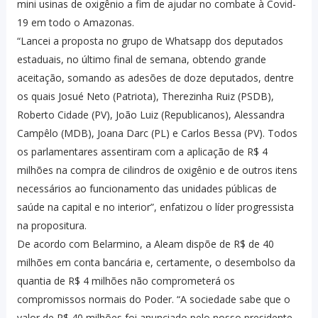
mini usinas de oxigênio a fim de ajudar no combate à Covid-
19 em todo o Amazonas.
“Lancei a proposta no grupo de Whatsapp dos deputados
estaduais, no último final de semana, obtendo grande
aceitação, somando as adesões de doze deputados, dentre
os quais Josué Neto (Patriota), Therezinha Ruiz (PSDB),
Roberto Cidade (PV), João Luiz (Republicanos), Alessandra
Campêlo (MDB), Joana Darc (PL) e Carlos Bessa (PV). Todos
os parlamentares assentiram com a aplicação de R$ 4
milhões na compra de cilindros de oxigênio e de outros itens
necessários ao funcionamento das unidades públicas de
saúde na capital e no interior”, enfatizou o líder progressista
na propositura.
De acordo com Belarmino, a Aleam dispõe de R$ de 40
milhões em conta bancária e, certamente, o desembolso da
quantia de R$ 4 milhões não comprometerá os
compromissos normais do Poder. “A sociedade sabe que o
valor de R$ 40 milhões foi anunciado pelo nosso presidente,