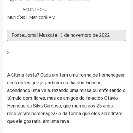
ACONTECEU
Município| Manicoré-AM
Fonte:Jornal Maskate|
3 de novembro de 2022
V
i
e
w
A última festa? Cada um tem uma forma de homenagear
L
seus entes que já partiram no dia dos Finados,
a
acendendo uma vela, rezando uma missa ou enfeitando o
r
túmulo com flores, mas os amigos do falecido Otávio
g
Henrique da Silva Cardoso, que morreu aos 25 anos,
e
resolveram homenageá-lo da forma que eles acreditam
r
que ele gostaria: em uma rave.
I
m