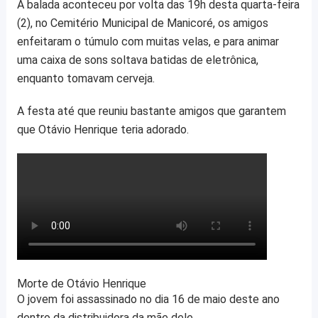
A balada aconteceu por volta das 19h desta quarta-feira
a
(2), no Cemitério Municipal de Manicoré, os amigos
g
enfeitaram o túmulo com muitas velas, e para animar
e
uma caixa de sons soltava batidas de eletrônica,
enquanto tomavam cerveja.
A festa até que reuniu bastante amigos que garantem
que Otávio Henrique teria adorado.
Morte de Otávio Henrique
O jovem foi assassinado no dia 16 de maio deste ano
dentro da distribuidora da mãe dele.